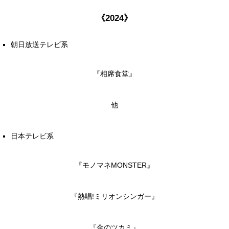
《2024》
朝日放送テレビ系
『相席食堂』
他
日本テレビ系
『モノマネMONSTER』
『熱唱!ミリオンシンガー』
『金のツカミ』