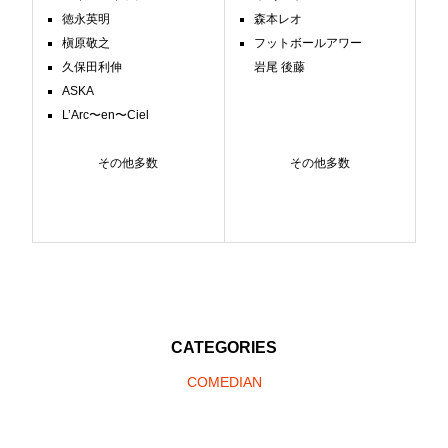
徳永英明
森本レオ
槇原敬之
フットボールアワー
久保田利伸
岩尾 後藤
ASKA
L’Arc〜en〜Ciel
その他多数
その他多数
CATEGORIES
COMEDIAN