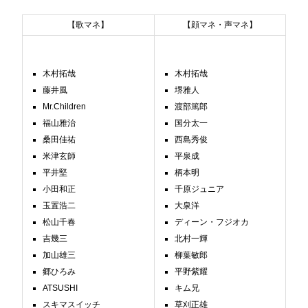
【歌マネ】
【顔マネ・声マネ】
木村拓哉
木村拓哉
藤井風
堺雅人
Mr.Children
渡部篤郎
福山雅治
国分太一
桑田佳祐
西島秀俊
米津玄師
平泉成
平井堅
柄本明
小田和正
千原ジュニア
玉置浩二
大泉洋
松山千春
ディーン・フジオカ
吉幾三
北村一輝
加山雄三
柳葉敏郎
郷ひろみ
平野紫耀
ATSUSHI
キム兄
スキマスイッチ
草刈正雄